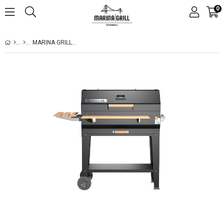
0
MARINA GRILL BBQ MG 7540 BARBEKÜ KÖMÜRLÜ MANGAL+KILIF