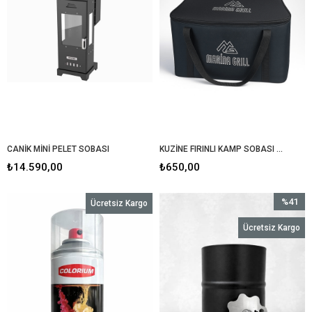
CANİK MİNİ PELET SOBASI
KUZİNE FIRINLI KAMP SOBASI ÇANTASI
₺14.590,00
₺650,00
%41
Ücretsiz Kargo
İndirim
Ücretsiz Kargo
%41İndir